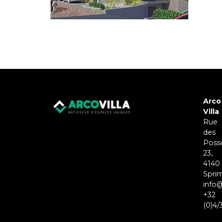
Arco
Villa
Rue
des
Poss
23,
4140
Spri
info@
+32
(0)4/