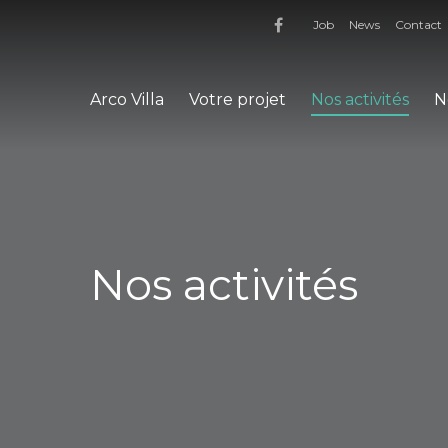
Job
News
Contact
Arco Villa
Votre projet
Nos activités
N
Nos activités