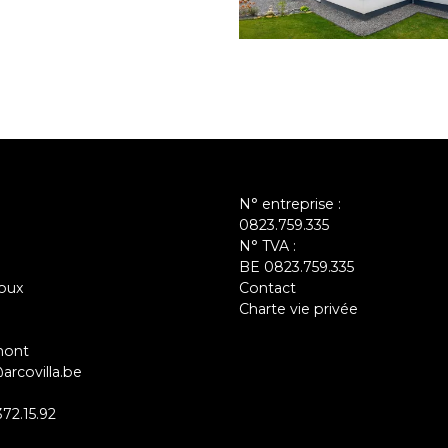
N° entreprise :
0823.759.335
N° TVA :
BE 0823.759.335
oux
Contact
Charte vie privée
mont
arcovilla.be
372.15.92